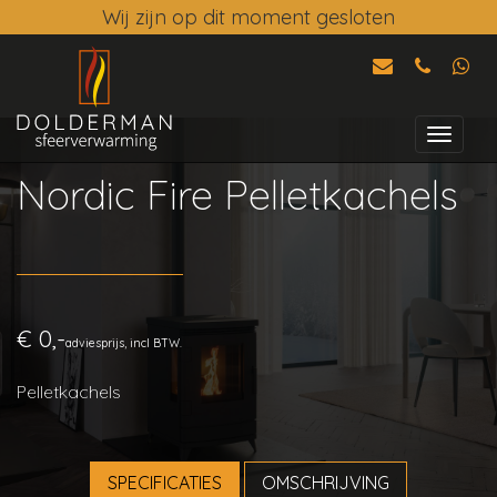
Wij zijn op dit moment gesloten
Nordic Fire Pelletkachels
€ 0,-
adviesprijs, incl BTW.
Pelletkachels
SPECIFICATIES
OMSCHRIJVING